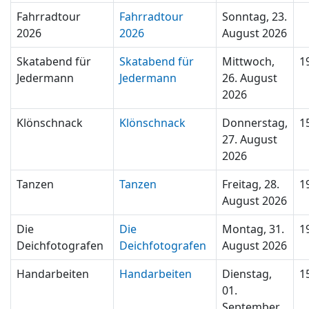
Fahrradtour
Fahrradtour
Sonntag, 23.
2026
2026
August 2026
Skatabend für
Skatabend für
Mittwoch,
1
Jedermann
Jedermann
26. August
2026
Klönschnack
Klönschnack
Donnerstag,
1
27. August
2026
Tanzen
Tanzen
Freitag, 28.
1
August 2026
Die
Die
Montag, 31.
1
Deichfotografen
Deichfotografen
August 2026
Handarbeiten
Handarbeiten
Dienstag,
1
01.
September