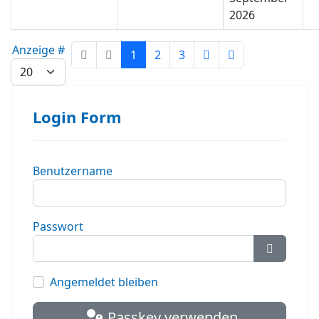
2026
Limite der Paginierungsliste
Anzeige #
1
2
3
Login Form
Benutzername
Passwort
Passwort
Angemeldet bleiben
Passkey verwenden