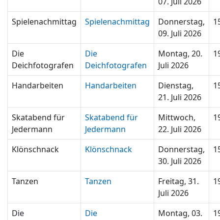
07. Juli 2026
Spielenachmittag
Spielenachmittag
Donnerstag,
1
09. Juli 2026
Die
Die
Montag, 20.
1
Deichfotografen
Deichfotografen
Juli 2026
Handarbeiten
Handarbeiten
Dienstag,
1
21. Juli 2026
Skatabend für
Skatabend für
Mittwoch,
1
Jedermann
Jedermann
22. Juli 2026
Klönschnack
Klönschnack
Donnerstag,
1
30. Juli 2026
Tanzen
Tanzen
Freitag, 31.
1
Juli 2026
Die
Die
Montag, 03.
1