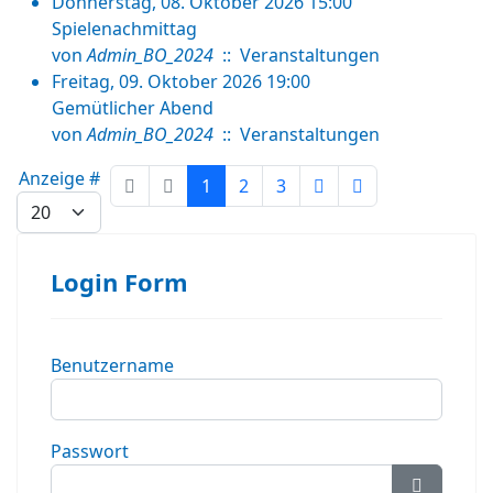
Donnerstag, 08. Oktober 2026 15:00
Spielenachmittag
von
Admin_BO_2024
:: Veranstaltungen
Freitag, 09. Oktober 2026 19:00
Gemütlicher Abend
von
Admin_BO_2024
:: Veranstaltungen
Limite der Paginierungsliste
Anzeige #
1
2
3
Login Form
Benutzername
Passwort