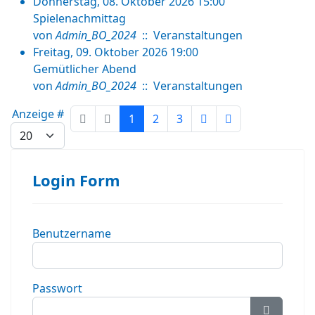
Donnerstag, 08. Oktober 2026 15:00
Spielenachmittag
von
Admin_BO_2024
:: Veranstaltungen
Freitag, 09. Oktober 2026 19:00
Gemütlicher Abend
von
Admin_BO_2024
:: Veranstaltungen
Limite der Paginierungsliste
Anzeige #
1
2
3
Login Form
Benutzername
Passwort