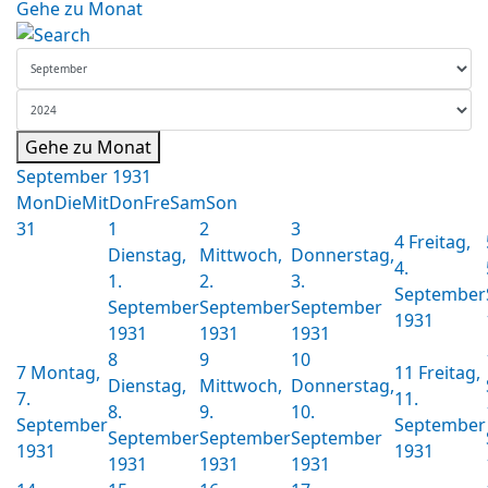
Gehe zu Monat
Gehe zu Monat
September 1931
Mon
Die
Mit
Don
Fre
Sam
Son
31
1
2
3
4
Freitag,
Dienstag,
Mittwoch,
Donnerstag,
4.
1.
2.
3.
September
September
September
September
1931
1931
1931
1931
8
9
10
7
Montag,
11
Freitag,
Dienstag,
Mittwoch,
Donnerstag,
7.
11.
8.
9.
10.
September
September
September
September
September
1931
1931
1931
1931
1931