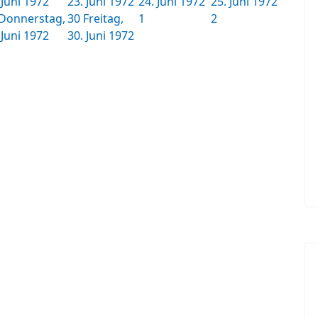
 Juni 1972
23. Juni 1972
24. Juni 1972
25. Juni 1972
Donnerstag,
30
Freitag,
1
2
 Juni 1972
30. Juni 1972