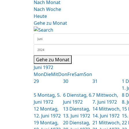
Nach Monat
Nach Woche
Heute
Gehe zu Monat
Gehe zu Monat
Juni 1972
Mon
Die
Mit
Don
Fre
Sam
Son
29
30
31
1
D
1. 
5
Montag, 5.
6
Dienstag, 6.
7
Mittwoch,
8
D
Juni 1972
Juni 1972
7. Juni 1972
8. 
12
Montag,
13
Dienstag,
14
Mittwoch,
15
12. Juni 1972
13. Juni 1972
14. Juni 1972
15.
19
Montag,
20
Dienstag,
21
Mittwoch,
22