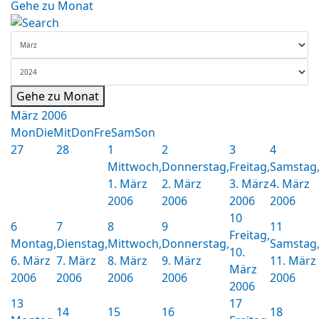
Gehe zu Monat
Gehe zu Monat
März 2006
Mon
Die
Mit
Don
Fre
Sam
Son
27
28
1
2
3
4
Mittwoch,
Donnerstag,
Freitag,
Samstag
1. März
2. März
3. März
4. März
2006
2006
2006
2006
10
6
7
8
9
11
Freitag,
Montag,
Dienstag,
Mittwoch,
Donnerstag,
Samstag
10.
6. März
7. März
8. März
9. März
11. März
März
2006
2006
2006
2006
2006
2006
13
17
14
15
16
18