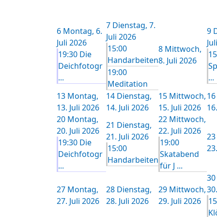
7
Dienstag, 7.
6
Montag, 6.
9
D
Juli 2026
Juli 2026
Jul
15:00
8
Mittwoch,
19:30 Die
15
Handarbeiten
8. Juli 2026
Deichfotogr
Sp
19:00
...
...
Meditation
13
Montag,
14
Dienstag,
15
Mittwoch,
16
13. Juli 2026
14. Juli 2026
15. Juli 2026
16.
20
Montag,
22
Mittwoch,
21
Dienstag,
20. Juli 2026
22. Juli 2026
21. Juli 2026
23
19:30 Die
19:00
15:00
23.
Deichfotogr
Skatabend
Handarbeiten
...
für J ...
30
27
Montag,
28
Dienstag,
29
Mittwoch,
30.
27. Juli 2026
28. Juli 2026
29. Juli 2026
15
Kl