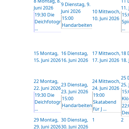
8
Montag, 8.
11
9
Dienstag, 9.
Juni 2026
11.
Juni 2026
10
Mittwoch,
19:30 Die
15:
15:00
10. Juni 2026
Deichfotogr
Spi
Handarbeiten
...
...
15
Montag,
16
Dienstag,
17
Mittwoch,
18
15. Juni 2026
16. Juni 2026
17. Juni 2026
18.
25
22
Montag,
24
Mittwoch,
23
Dienstag,
25.
22. Juni 2026
24. Juni 2026
23. Juni 2026
15:
19:30 Die
19:00
15:00
Kl
Deichfotogr
Skatabend
Handarbeiten
22:
...
für J ...
Deu
29
Montag,
30
Dienstag,
1
2
29. Juni 2026
30. Juni 2026